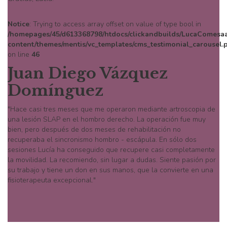
Notice
: Trying to access array offset on value of type bool in
/homepages/45/d613368798/htdocs/clickandbuilds/LucaComesaa
content/themes/mentis/vc_templates/cms_testimonial_carousel.
on line
46
Juan Diego Vázquez
Domínguez
"Hace casi tres meses que me operaron mediante artroscopia de
una lesión SLAP en el hombro derecho. La operación fue muy
bien, pero después de dos meses de rehabilitación no
recuperaba el sincronismo hombro - escápula. En sólo dos
sesiones Lucía ha conseguido que recupere casi completamente
la movilidad. La recomiendo, sin lugar a dudas. Siente pasión por
su trabajo y tiene un don en sus manos, que la convierte en una
fisioterapeuta excepcional."