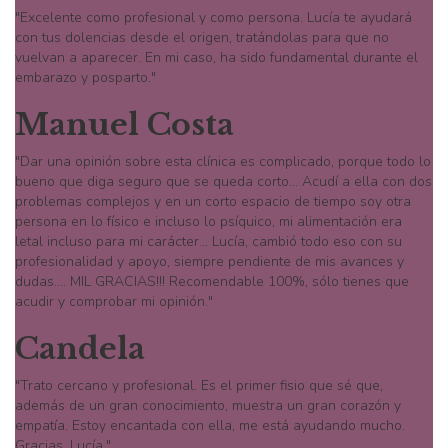
"Excelente como profesional y como persona. Lucía te ayudará
con tus dolencias desde el origen, tratándolas para que no
vuelvan a aparecer. En mi caso, ha sido fundamental durante el
embarazo y posparto."
Manuel Costa
"Dar una opinión sobre esta clínica es complicado, porque todo lo
bueno que diga seguro que se queda corto... Acudí a ella con dos
problemas complejos y en un corto espacio de tiempo soy otra
persona en lo físico e incluso lo psíquico, mi alimentación era
letal incluso para mi carácter... Lucía, cambió todo eso con su
profesionalidad y apoyo, siempre pendiente de mis avances y
dudas.... MIL GRACIAS!!! Recomendable 100%, sólo tienes que
acudir y comprobar mi opinión."
Candela
"Trato cercano y profesional. Es el primer fisio que sé que,
además de un gran conocimiento, muestra un gran corazón y
empatía. Estoy encantada con ella, me está ayudando mucho.
Gracias, Lucía."