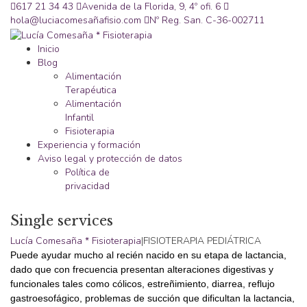
617 21 34 43
Avenida de la Florida, 9, 4º ofi. 6
hola@luciacomesañafisio.com
Nº Reg. San. C-36-002711
Inicio
Blog
Alimentación
Terapéutica
Alimentación
Infantil
Fisioterapia
Experiencia y formación
Aviso legal y protección de datos
Política de
privacidad
Single services
Lucía Comesaña * Fisioterapia
|
FISIOTERAPIA PEDIÁTRICA
P
uede ayudar mucho al recién nacido en su etapa de lactancia,
dado que con frecuencia presentan alteraciones digestivas y
funcionales tales como cólicos, estreñimiento, diarrea, reflujo
gastroesofágico, problemas de succión que dificultan la lactancia,